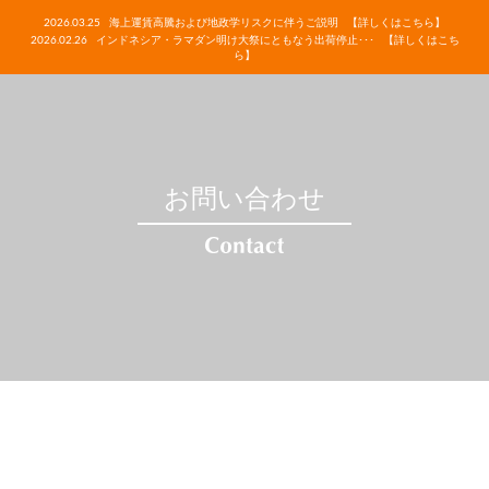
2026.03.25
海上運賃高騰および地政学リスクに伴うご説明
【詳しくはこちら】
2026.02.26
インドネシア・ラマダン明け大祭にともなう出荷停止･･･
【詳しくはこち
ら】
お問い合わせ