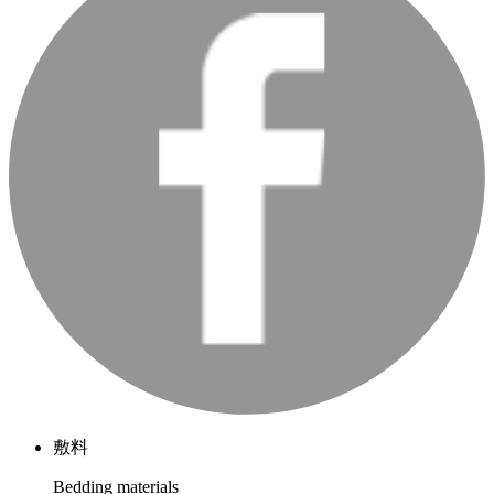
敷料
Bedding materials