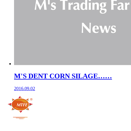
M'S DENT CORN SILAGE……
2016.09.02