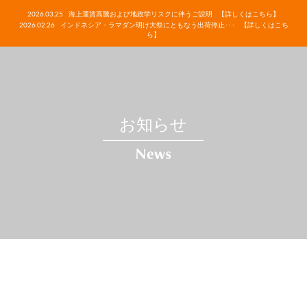
2026.03.25
海上運賃高騰および地政学リスクに伴うご説明
【詳しくはこちら】
2026.02.26
インドネシア・ラマダン明け大祭にともなう出荷停止･･･
【詳しくはこち
ら】
お知らせ