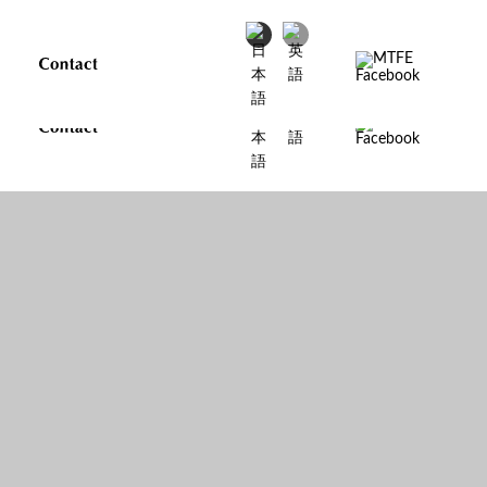
】
ちら】