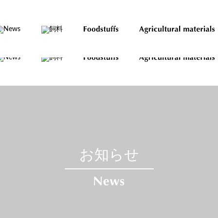
2026.03.25
海上運賃高騰および地政学リスクに伴うご説明
【詳しくはこちら
.02.26
インドネシア・ラマダン明け大祭にともなう出荷停止･･･
【詳しくはこ
お知らせ