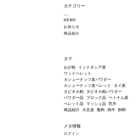
カ
カテゴリー
イ
ブ
__
NEWS
お知らせ
商品紹介
タグ
おが粉
インドネシア産
ウッドペレット
カシューナッツ皮パウダー
カシューナッツ皮ペレット
タイ産
タピオカ粕
タピオカ粕パウダー
パウダー品
ブロック品
ベトナム産
ペレット品
マッシュ品
乳牛
商品紹介
大豆皮
敷料
肉牛
飼料
メタ情報
ログイン