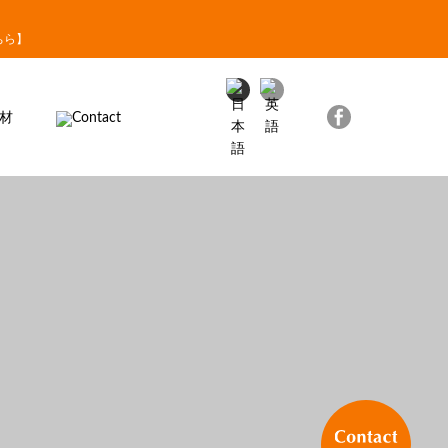
】
ちら】