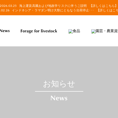
2026.03.25
海上運賃高騰および地政学リスクに伴うご説明
【詳しくはこちら
.02.26
インドネシア・ラマダン明け大祭にともなう出荷停止･･･
【詳しくはこ
お知らせ