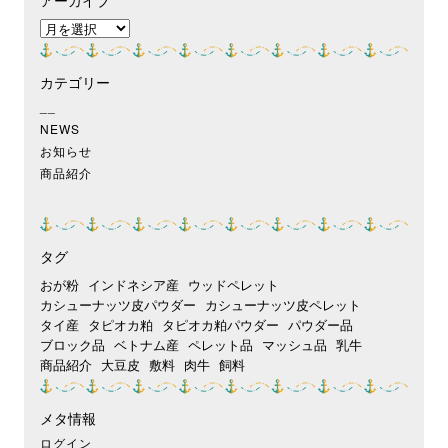
ア
ー
カ
カテゴリー
イ
ブ
__
NEWS
お知らせ
商品紹介
タグ
おが粉
インドネシア産
ウッドペレット
カシューナッツ皮パウダー
カシューナッツ皮ペレット
タイ産
タピオカ粕
タピオカ粕パウダー
パウダー品
ブロック品
ベトナム産
ペレット品
マッシュ品
乳牛
商品紹介
大豆皮
敷料
肉牛
飼料
メタ情報
ログイン