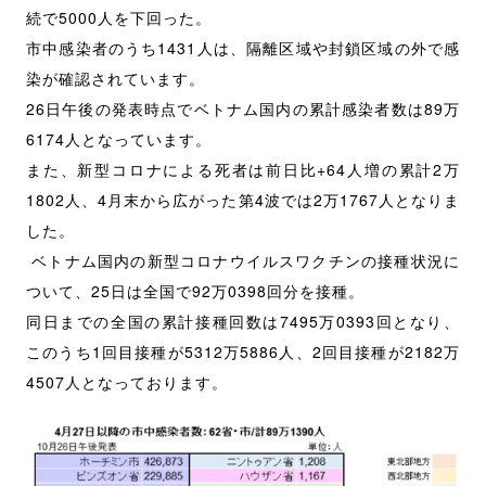
続で
5000
人を下回った。
市中感染者のうち
1431
人は、隔離区域や封鎖区域の外で感
染が確認されています。
26
日午後の発表時点でベトナム国内の累計感染者数は
89
万
6174
人となっています。
また、新型コロナによる死者は前日比
+64
人増の累計
2
万
1802
人、
4
月末から広がった第
4
波では
2
万
1767
人となりま
した。
ベトナム国内の新型コロナウイルスワクチンの接種状況に
ついて、
25
日は全国で
92
万
0398
回分を接種。
同日までの全国の累計接種回数は
7495
万
0393
回となり、
このうち
1
回目接種が
5312
万
5886人
、
2
回目接種が
2182
万
4507人
となっております。