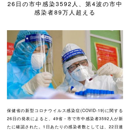
26日の市中感染3592人、第4波の市中
感染者89万人超える
保健省の新型コロナウイルス感染症
(COVID-19)
に関する
26
日の発表によると、
49
省・市で市中感染者
3592
人が新
たに確認された。
1
日あたりの感染者数としては、
22
日連