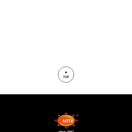
▲
TOP