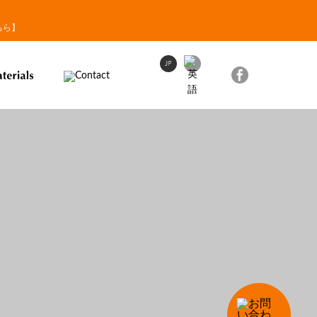
】
ちら】