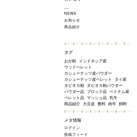
イ
ブ
__
NEWS
お知らせ
商品紹介
タグ
おが粉
インドネシア産
ウッドペレット
カシューナッツ皮パウダー
カシューナッツ皮ペレット
タイ産
タピオカ粕
タピオカ粕パウダー
パウダー品
ブロック品
ベトナム産
ペレット品
マッシュ品
乳牛
商品紹介
大豆皮
敷料
肉牛
飼料
メタ情報
ログイン
投稿フィード