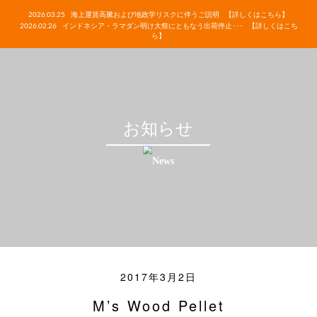
2026.03.25
海上運賃高騰および地政学リスクに伴うご説明
【詳しくはこちら】
2026.02.26
インドネシア・ラマダン明け大祭にともなう出荷停止･･･
【詳しくはこち
ら】
お知らせ
2017年3月2日
M’s Wood Pellet