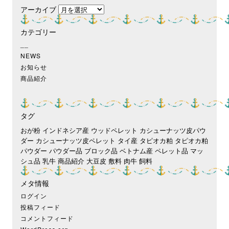
アーカイブ
カテゴリー
__
NEWS
お知らせ
商品紹介
タグ
おが粉
インドネシア産
ウッドペレット
カシューナッツ皮パウ
ダー
カシューナッツ皮ペレット
タイ産
タピオカ粕
タピオカ粕
パウダー
パウダー品
ブロック品
ベトナム産
ペレット品
マッ
シュ品
乳牛
商品紹介
大豆皮
敷料
肉牛
飼料
メタ情報
ログイン
投稿フィード
コメントフィード